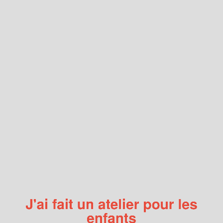
J'ai
fait
un
atelier
pour
les
enfants
2016
@
Paris
J'ai fait un atelier pour les
enfants