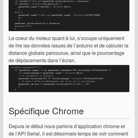
var
 deltaCM = 
Math
.
abs
(gameModel.
distanceArduino
 - distance); 
if
 (deltaCM > 
ConstSAS
.
MIN_DELTA_CM
) {
      gameModel.
speed
 = deltaCM / 
ConstSAS
.
DELAY
; 
      }
else
 {
      gameModel.
speed
 = 
Math
.
max
(gameModel.
speed
 - 
ConstSAS
.
FACTOR_SPEED
, 
0
); 
      }
   gameModel.
distanceArduino
 = distance; 
engineSkiff
(); 
   }
Le coeur du moteur quant à lui, s’occupe uniquement
de lire les données issues de l’arduino et de calculer la
distance globale parcourue, ainsi que le pourcentage
de déplacements dans l’écran.
function
engineSkiff
(
) {
if
 (gameModel.
speed
 > 
0
 && gameModel.
stateGame
 === constState.
STATE_RUNNING
) {
var
 distanceSpeed = gameModel.
speed
 * 
ConstSAS
.
DELAY
; 
// On incrémente la distance
      gameModel.
distanceSkiff
 += (distanceSpeed * 
ConstSAS
.
FACTOR_DISTANCE
); 
// On gère l'effet de déplacement des bords via un pourcentage
      gameModel.
percent
 = (gameModel.
distanceSkiff
 % 
100
) / 
100
;
      }
   }
Spécifique Chrome
Depuis le début nous parlons d’application chrome et
de l’API Serial, il est désormais temps de voir comment