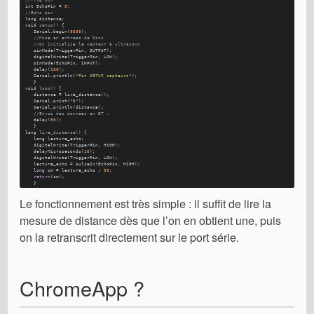
int
 EchoPin = 
5
; 
//Echo pin
long
 distance; 
void
setup
()
 {
   Serial.begin(
9600
); 
//Mise en entrées de Pins
//On initialise le capteur à ultrasons
   pinMode(TriggerPin, OUTPUT); 
   digitalWrite(TriggerPin, LOW); 
   pinMode(EchoPin, INPUT); 
   delay(
100
); 
   Serial.println(
"Fin SETUP capteurs"
); 
   }
void
loop
()
 {
   distance = lire_distance(); 
   Serial.print(
"D"
); 
   Serial.println(distance); 
//Envoi des données en BT : 
   delay(
50
); 
   }
long
lire_distance
()
 {
long
 lecture_echo; 
   digitalWrite(TriggerPin, HIGH); 
   delayMicroseconds(
10
); 
   digitalWrite(TriggerPin, LOW); 
   lecture_echo = pulseIn(EchoPin, HIGH); 
long
 cm = lecture_echo / 
58
; 
return
(cm); 
   }
Le fonctionnement est très simple : il suffit de lire la
mesure de distance dès que l’on en obtient une, puis
on la retranscrit directement sur le port série.
ChromeApp ?