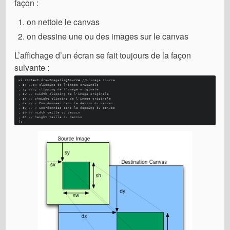
façon :
on nettoie le canvas
on dessine une ou des images sur le canvas
L’affichage d’un écran se fait toujours de la façon
suivante :
ui.
context
.
drawImage
(imgSource 
//L’image source
, sx 
//sx clipping de l'image originale
, sy 
//sy clipping de l'image originale
, sw 
// swidth clipping de l'image originale
, sh 
// sheight clipping de l'image originale
, dx 
// x Coordonnées dans le dessin du canvas
, dy 
// y Coordonnées dans le dessing du canvas
, dw 
// width taille du dessin
, dh 
// height taille du dessin 
); 