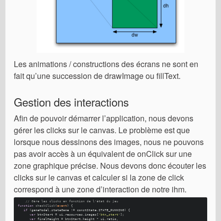
Les animations / constructions des écrans ne sont en
fait qu’une succession de drawImage ou fillText.
Gestion des interactions
Afin de pouvoir démarrer l’application, nous devons
gérer les clicks sur le canvas. Le problème est que
lorsque nous dessinons des images, nous ne pouvons
pas avoir accès à un équivalent de onClick sur une
zone graphique précise. Nous devons donc écouter les
clicks sur le canvas et calculer si la zone de click
correspond à une zone d’interaction de notre ihm.
// Gère les clicks en fonction de l'état du jeu
function
checkClick
(
event
) {
if
 (gameModel.
stateGame
 != constState.
STATE_RUNNING
) {
var
 btnStart = ui.
resources
.
images
[
'btn_start'
]; 
var
 finalHeight = btnStart.
height
 * ui.
ratio
, 