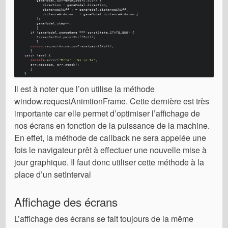
         gameModel.
currentHistory
.
push
( {
            direction : gameModel.
direction
, 
            distanceSkiff : + gameModel.
distanceSkiff
, 
            distanceArduino : + gameModel.
distanceArduino
 }
         ); 
         gameModel.
step
++; 
         }
if
 (gameModel.
stateGame
 === constState.
STATE_END
) {
ScreenSasEnd
.
paintSkiffEnd
(); 
         }
window
.
requestAnimationFrame
(paintSkiff); 
      }
catch
 (err) {
console
.
error
(
"Error : %s \n %s"
, 
      err.
message
, err.
stack
); 
      }
   }
Il est à noter que l’on utilise la méthode
window.requestAnimtionFrame. Cette dernière est très
importante car elle permet d’optimiser l’affichage de
nos écrans en fonction de la puissance de la machine.
En effet, la méthode de callback ne sera appelée une
fois le navigateur prêt à effectuer une nouvelle mise à
jour graphique. Il faut donc utiliser cette méthode à la
place d’un setInterval
Affichage des écrans
L’affichage des écrans se fait toujours de la même