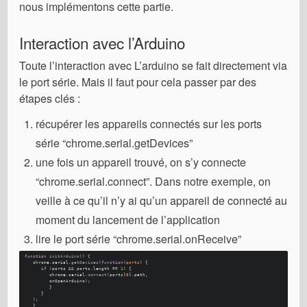
nous implémentons cette partie.
Interaction avec l’Arduino
Toute l’interaction avec L’arduino se fait directement via
le port série. Mais il faut pour cela passer par des
étapes clés :
récupérer les appareils connectés sur les ports
série “chrome.serial.getDevices”
une fois un appareil trouvé, on s’y connecte
“chrome.serial.connect”. Dans notre exemple, on
veille à ce qu’il n’y ai qu’un appareil de connecté au
moment du lancement de l’application
lire le port série “chrome.serial.onReceive”
function
initArduino
(
) {
   chrome.
serial
.
getDevices
(
function
(
ports
) {
if
 (ports && ports.
length
 == 
1
) {
         chrome.
serial
.
connect
(ports[
0
].
path
, 
         onOpenArduino); 
         }
      }
   ); 
   }