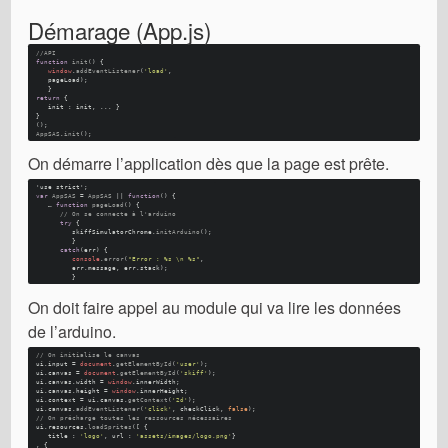
Démarage (App.js)
//API
function
init
(
) {
window
.
addEventListener
(
'load'
, 
   pageLoad); 
   }
return
 {
   init : init, ... }
}
(); 
AppSAS
.
init
(); 
On démarre l’application dès que la page est prête.
'use strict'
; 
var
AppSAS
 = 
AppSAS
 || 
function
(
) {
   … 
function
pageLoad
(
) {
// On se connecte à l'arduino
try
 {
         skiffSimulatorChrome.
initArduino
(); 
         }
catch
(err) {
console
.
error
(
"Error : %s \n %s"
, 
         err.
message
, err.
stack
); 
         }
On doit faire appel au module qui va lire les données
de l’arduino.
// On initialise le canvas
ui.
input
 = 
document
.
getElementById
(
'user'
); 
ui.
canvas
 = 
document
.
getElementById
(
'skiff'
); 
ui.
canvas
.
width
 = 
window
.
innerWidth
; 
ui.
canvas
.
height
 = 
window
.
innerHeight
; 
ui.
context
 = ui.
canvas
.
getContext
(
'2d'
); 
ui.
canvas
.
addEventListener
(
'click'
, checkClick, 
false
); 
// On précharge toutes les ressources nécessaires
ui.
resources
.
loadSprites
([ {
   title : 
'logo'
, url : 
'assets/images/logo.png'
}
, {