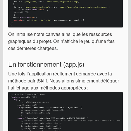
   title : 
'game_over'
, url : 
'assets/images/gameover.png'
}
, {
   title : 
'rive_gauche_portrait'
, url : 
'assets/images/riviere_gauche_portrait.png'
}
, ... ]) .
then
(
function
(
value
) {
paintSkiff
(); 
   }
).
catch
(
function
(
err
) {
console
.
error
(
"Error : %s \n %s"
, err.
message
, err.
stack
); }
); 
}
On initialise notre canvas ainsi que les ressources
graphiques du projet. On n’affiche le jeu qu’une fois
ces dernières chargées.
En fonctionnement (app.js)
Une fois l’application réellement démarrée avec la
méthode paintSkiff. Nous allons simplement déléguer
l’affichage aux méthodes appropriées :
// Gère l'affichage de l'écran
function
paintSkiff
(
) {
try
 {
      ... 
// Affichage des décors
paintBackground
(); 
if
 (gameModel.
stateGame
 === constState.
STATE_ACCUEIL
) {
ScreenSasAccueil
.
paintSkiffAccueil
(); 
StorageSAS
.
manageGhost
(); 
         }
else
if
 (gameModel.
stateGame
 === constState.
STATE_RUNNING
) {
// On doit peindre le fantome du jeu en deuxième car son alpha nous indique où il est
ScreenSasAction
.
paintSkiffAction
(); 
ScreenSasAction
.
paintSkiffGhost
(); 
// On ajoute l'état à l'historique