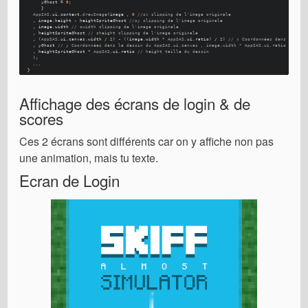
      yGhost = 
0
; 
      }
AppSAS
.
ui
.
context
.
drawImage
(image , 
0
//sx clipping de l'image originale
   , image.
height
 - heightSpriteGhost 
//sy clipping de l'image originale
   , image.
width
// swidth clipping de l'image originale
   , heightSpriteGhost 
// sheight clipping de l'image originale
   , (
AppSAS
.
ui
.
canvas
.
width
 / 
2
) - ((image.
width
 * 
AppSAS
.
ui
.
ratio
) / 
2
) 
// x Coordonnées dans le des
   , yGhost 
// y Coordonnées dans le dessin du AppSAS.ui.canvas , image.width * AppSAS.ui.ratio // wid
   , heightSpriteGhost * 
AppSAS
.
ui
.
ratio
// height taille du dessin 
   );
   ...
 }
Affichage des écrans de login & de
scores
Ces 2 écrans sont différents car on y affiche non pas
une animation, mais tu texte.
Ecran de Login