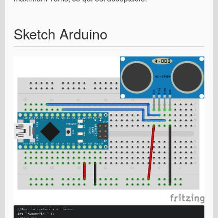
Sketch Arduino
//Pour le cpateur à ultrasons
int
 TriggerPin = 
8
; 
//Trig pin