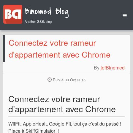
Binomed Blog
Another G33k blog
Home
Connectez votre rameur
Archives
d'appartement avec Chrome
By
jefBinomed
Publié 30 Oct 2015
Connectez votre rameur
d’appartement avec Chrome
WiiFit, AppleHealt, Google Fit, tout ça c’est du passé !
Place à SkiffSimulator !!