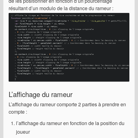
de les positionner en fonction d’un pourcentage
résultant d’un modulo de la distance du rameur :
// Affiche le rivage en fonction de la rive souhaitée et de la progression du rameur
function
paintRive
(
riveDroite
) {
var
 rive = ui.
resources
.
images
[(riveDroite ? 
'rive_droite'
 : 
'rive_gauche'
) + 
getSuffix
()]; 
var
 finalHeight = rive.
height
 * ui.
ratio
, 
   finalWidth = rive.
width
 * ui.
ratio
; 
   ui.
context
.
drawImage
(rive , 
0
//sx clipping de l'image originale
   , 
0
//sy clipping de l'image originale
   , rive.
width
// swidth clipping de l'image originale
   , rive.
height
// sheight clipping de l'image originale
   , riveDroite ? ui.
canvas
.
width
 - finalWidth : 
0
// x Coordonnées dans le dessing du canvas
   , 
0
 - (finalHeight * gameModel.
percent
) 
// y Coordonnées dans le dessing du canvas
   , finalWidth 
// width taille du dessin
   , finalHeight 
// height taille du dessin 
   ); 
   ui.
context
.
drawImage
(rive , 
0
//sx clipping de l'image originale
   , 
0
//sy clipping de l'image originale
   , rive.
width
// swidth clipping de l'image originale
   , rive.
height
// sheight clipping de l'image originale
   , riveDroite ? ui.
canvas
.
width
 - finalWidth : 
0
// x Coordonnées dans le dessing du ui.canvas
   , finalHeight - (finalHeight * gameModel.
percent
) 
// y Coordonnées dans le dessing du canvas
   , finalWidth 
// width taille du dessin
   , finalHeight 
// height taille du dessin 
   ); 
   }
L’affichage du rameur
L’affichage du rameur comporte 2 parties à prendre en
compte :
l’affichage du rameur en fonction de la position du
joueur