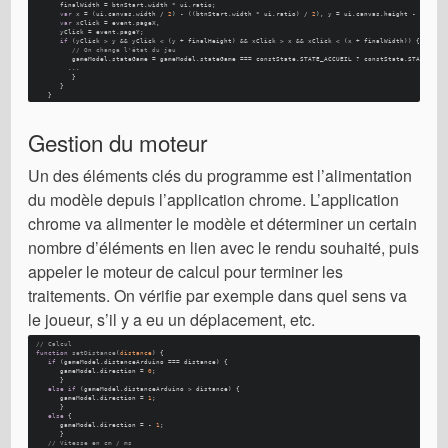
      finalWidth = btnStart.
width
 * ui.
ratio
; 
var
 x = (ui.
canvas
.
width
 / 
2
) - ((btnStart.
width
 * ui.
ratio
) / 
2
), y = ui.
canvas
.
height
 - finalH
var
 xClick = event.
pageX
, 
      yClick = event.
pageY
; 
if
 (yClick > y && yClick < (y + finalHeight) && xClick > x && xClick < (x + finalWidth)) {
// On change l'état du jeu
         gameModel.
stateGame
 = gameModel.
stateGame
 === constState.
STATE_ACCUEIL
 ? constState.
STATE_RUN
        ... 
         }
      }
   }
Gestion du moteur
Un des éléments clés du programme est l’alimentation
du modèle depuis l’application chrome. L’application
chrome va alimenter le modèle et déterminer un certain
nombre d’éléments en lien avec le rendu souhaité, puis
appeler le moteur de calcul pour terminer les
traitements. On vérifie par exemple dans quel sens va
le joueur, s’il y a eu un déplacement, etc.
// Calcul 
function
setDistance
(
distance
) {
if
 (gameModel.
distanceArduino
 === distance) {
      gameModel.
direction
 = 
0
; 
      }
else
if
 (gameModel.
distanceArduino
 > distance) {
      gameModel.
direction
 = 
1
; 
      }
else
 {
      gameModel.
direction
 = - 
1
; 
      }
// Vitesse en cm / ms