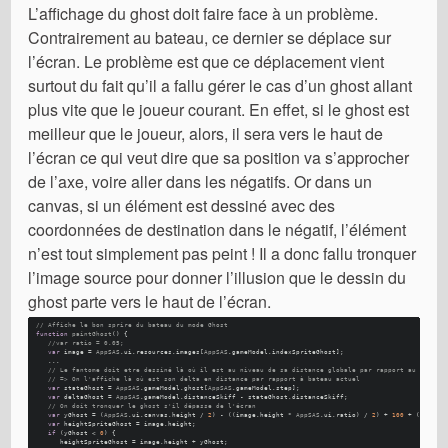
L’affichage du ghost doit faire face à un problème.
Contrairement au bateau, ce dernier se déplace sur
l’écran. Le problème est que ce déplacement vient
surtout du fait qu’il a fallu gérer le cas d’un ghost allant
plus vite que le joueur courant. En effet, si le ghost est
meilleur que le joueur, alors, il sera vers le haut de
l’écran ce qui veut dire que sa position va s’approcher
de l’axe, voire aller dans les négatifs. Or dans un
canvas, si un élément est dessiné avec des
coordonnées de destination dans le négatif, l’élément
n’est tout simplement pas peint ! Il a donc fallu tronquer
l’image source pour donner l’illusion que le dessin du
ghost parte vers le haut de l’écran.
// Affiche le bon sprire du bateau du mode Ghost
function
paintGhost
(
) {
//var ratio = 0.05;
var
 image = 
AppSAS
.
ui
.
resources
.
images
[
AppSAS
.
gameModel
.
indexSpriteGhost
]; 
   ...
// Le fantome doit etre dessiné là où il est au niveau de sa distance globale par rapport au bateau
// => On l'affiche là où est son delta en distance par rapport à bateau actuel
var
 stateGhost = 
AppSAS
.
gameModel
.
ghost
[
AppSAS
.
gameModel
.
step
]; 
var
 deltaGhost = 
AppSAS
.
gameModel
.
distanceSkiff
 - stateGhost.
distanceSkiff
; 
// On doit tronquer le ghost s'il dépasse de l'écran 
var
 yGhost = (
AppSAS
.
ui
.
canvas
.
height
 / 
2
) - ((image.
height
 * 
AppSAS
.
ui
.
ratio
) / 
2
) + 
100
 + (deltaG
var
 heightSpriteGhost = image.
height
; 
if
 (yGhost < 
0
) {
      heightSpriteGhost = image.
height
 + yGhost; 