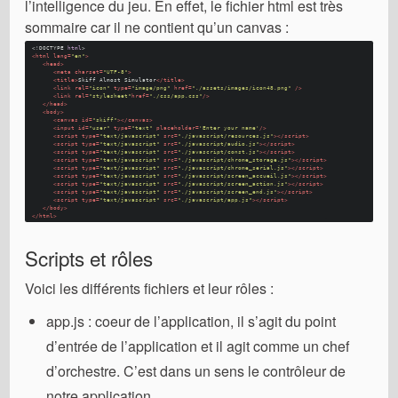
l’intelligence du jeu. En effet, le fichier html est très
sommaire car il ne contient qu’un canvas :
<!DOCTYPE 
html
>
<
html
lang
=
"en"
>
<
head
>
<
meta
charset
=
"UTF-8"
>
<
title
>
Skiff Almost Simulator
</
title
>
<
link
rel
=
"icon"
type
=
"image/png"
href
=
"./assets/images/icon48.png"
 />
<
link
rel
=
"stylesheet"
href
=
"./css/app.css"
/>
</
head
>
<
body
>
<
canvas
id
=
"skiff"
>
</
canvas
>
<
input
id
=
"user"
type
=
"text"
placeholder
=
'Enter your name'
/>
<
script
type
=
"text/javascript"
src
=
"./javascript/resources.js"
>
</
script
>
<
script
type
=
"text/javascript"
src
=
"./javascript/audio.js"
>
</
script
>
<
script
type
=
"text/javascript"
src
=
"./javascript/const.js"
>
</
script
>
<
script
type
=
"text/javascript"
src
=
"./javascript/chrome_storage.js"
>
</
script
>
<
script
type
=
"text/javascript"
src
=
"./javascript/chrome_serial.js"
>
</
script
>
<
script
type
=
"text/javascript"
src
=
"./javascript/screen_accueil.js"
>
</
script
>
<
script
type
=
"text/javascript"
src
=
"./javascript/screen_action.js"
>
</
script
>
<
script
type
=
"text/javascript"
src
=
"./javascript/screen_end.js"
>
</
script
>
<
script
type
=
"text/javascript"
src
=
"./javascript/app.js"
>
</
script
>
</
body
>
</
html
>
Scripts et rôles
Voici les différents fichiers et leur rôles :
app.js : coeur de l’application, il s’agit du point
d’entrée de l’application et il agit comme un chef
d’orchestre. C’est dans un sens le contrôleur de
notre application