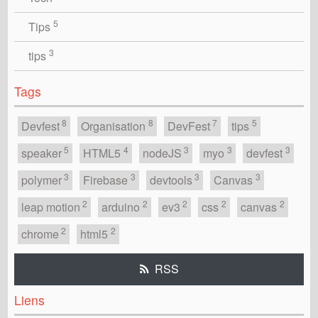
5
Tips
3
tips
Tags
8
8
7
5
Devfest
Organisation
DevFest
tips
5
4
3
3
3
speaker
HTML5
nodeJS
myo
devfest
3
3
3
3
polymer
Firebase
devtools
Canvas
2
2
2
2
2
leap motion
arduino
ev3
css
canvas
2
2
chrome
html5
RSS
Liens