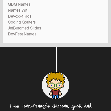
GDG Nantes
Nantes Wit
Devoxx4Kids
Coding Goûters
JefBinomed Slides
DevFest Nantes
I am Jean-François Garreau, geek, dad,