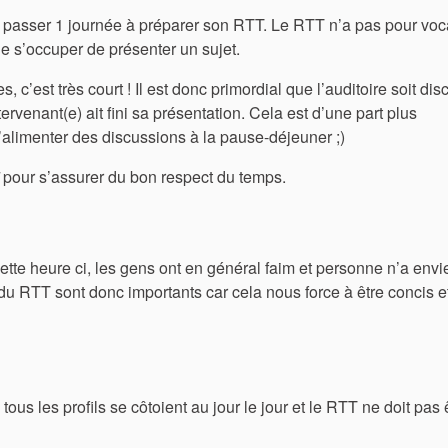
pas passer 1 journée à préparer son RTT. Le RTT n’a pas pour voc
e s’occuper de présenter un sujet.
 c’est très court ! Il est donc primordial que l’auditoire soit disc
tervenant(e) ait fini sa présentation. Cela est d’une part plus
d’alimenter des discussions à la pause-déjeuner ;)
pour s’assurer du bon respect du temps.
à cette heure ci, les gens ont en général faim et personne n’a envi
g du RTT sont donc importants car cela nous force à être concis 
s les profils se côtoient au jour le jour et le RTT ne doit pas 