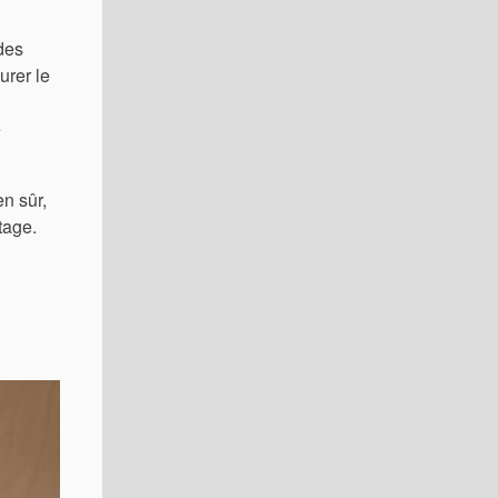
 des
urer le
e
en sûr,
tage.