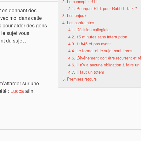
2.
Le concept : RTT
2.1.
Pourquoi RTT pour RabbiT Talk ?
r en donnant des
3.
Les enjeux
vec moi dans cette
4.
Les contraintes
us pour aider des gens
4.1.
Décision collégiale
 le sujet vous
4.2.
15 minutes sans interruption
ent du sujet :
4.3.
11h45 et pas avant
4.4.
Le format et le sujet sont libres
4.5.
L’événement doit être récurrent et ré
4.6.
Il n’y a aucune obligation à faire un
4.7.
Il faut un totem
5.
Premiers retours
 m’attarder sur une
été :
Lucca
afin