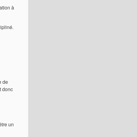
ation à
ipliné.
e de
et donc
être un