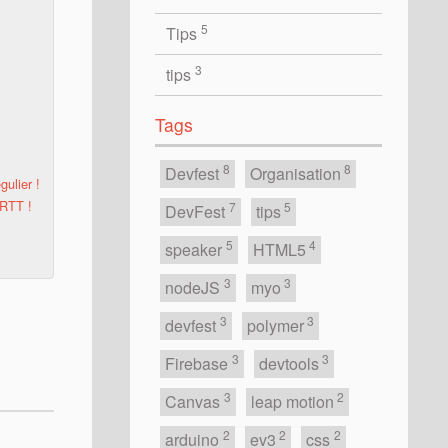
5
Tips
3
tips
Tags
8
8
Devfest
Organisation
gulier !
 RTT !
7
5
DevFest
tips
5
4
speaker
HTML5
3
3
nodeJS
myo
3
3
devfest
polymer
3
3
Firebase
devtools
3
2
Canvas
leap motion
2
2
2
arduino
ev3
css