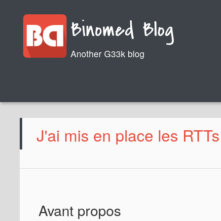
Binomed Blog
Another G33k blog
J'ai mis en place les RTTs 
Avant propos