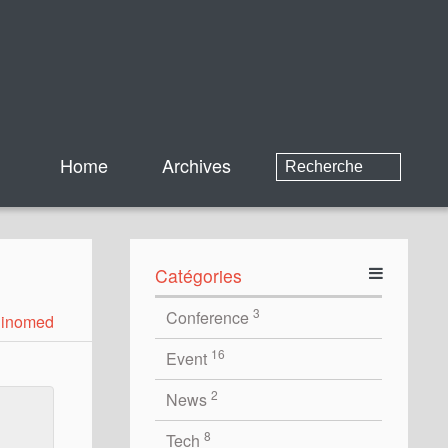
Home
Archives
Catégories
3
Conference
Binomed
16
Event
2
News
8
Tech