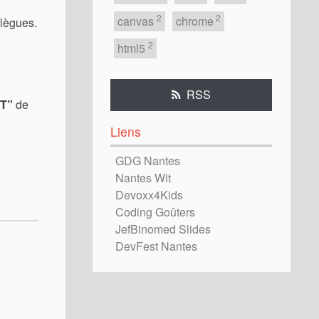
2
2
canvas
chrome
llègues.
2
html5
RSS
“T”
de
Liens
GDG Nantes
Nantes Wit
Devoxx4Kids
Coding Goûters
JefBinomed Slides
DevFest Nantes