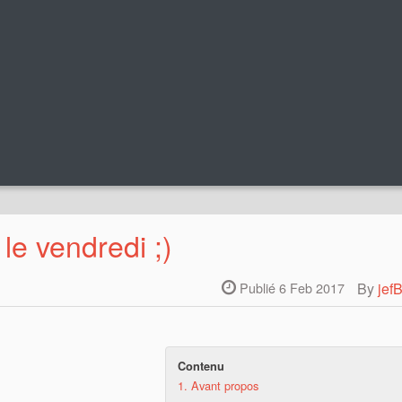
le vendredi ;)
By
jef
Publié 6 Feb 2017
Contenu
1.
Avant propos