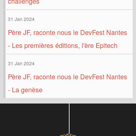
challenges
31 Jan 2024
Père JF, raconte nous le DevFest Nantes
- Les premières éditions, l'ère Epitech
31 Jan 2024
Père JF, raconte nous le DevFest Nantes
- La genèse